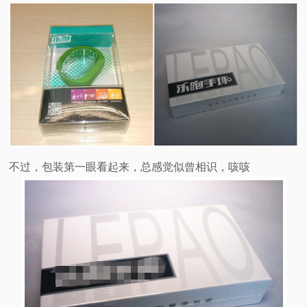
视
频
科
普
体
不过，包装第一眼看起来，总感觉似曾相识，咳咳
验
专
题