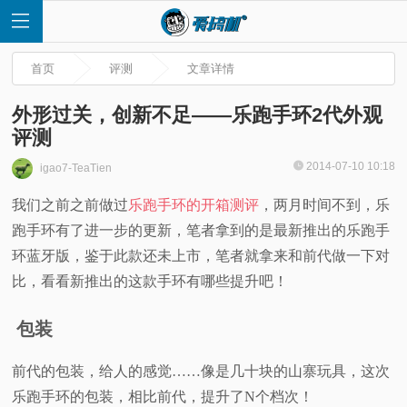
首页
评测
文章详情
外形过关，创新不足——乐跑手环2代外观
评测
首
2014-07-10 10:18
igao7-TeaTien
我们之前之前做过
乐跑手环的开箱测评
，两月时间不到，乐
页
跑手环有了进一步的更新，笔者拿到的是最新推出的乐跑手
快
环蓝牙版，鉴于此款还未上市，笔者就拿来和前代做一下对
比，看看新推出的这款手环有哪些提升吧！
讯
包装
评
前代的包装，给人的感觉……像是几十块的山寨玩具，这次
测
乐跑手环的包装，相比前代，提升了N个档次！