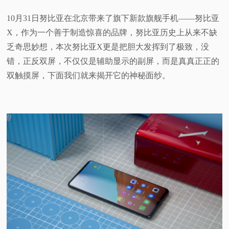
视
10月31日努比亚在北京带来了旗下新款旗舰手机——努比亚
X，作为一个善于制造惊喜的品牌，努比亚历史上从来不缺
频
乏奇思妙想，本次努比亚X更是把胆大发挥到了极致，没
错，正反双屏，不仅仅是辅助显示的副屏，而是真真正正的
科
双触摸屏，下面我们就来揭开它的神秘面纱。
普
体
验
专
题