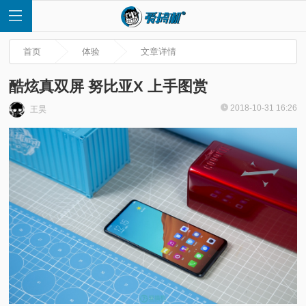
首页
体验
文章详情
酷炫真双屏 努比亚X 上手图赏
2018-10-31 16:26
王昊
首
页
快
讯
评
测