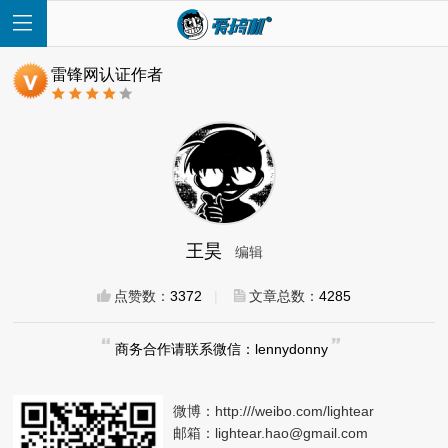
雷锋网认证作者
首
页
王昊
编辑
快
点赞数：
3372
|
文章总数：
4285
讯
商务合作请联系微信：lennydonny
评
微博：
http:///weibo.com/lightear
测
邮箱：
lightear.hao@gmail.com