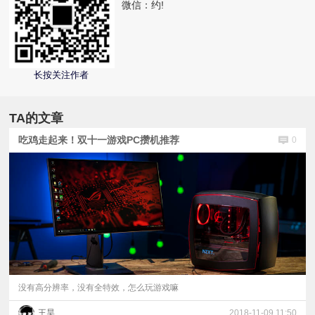
微信：
约!
视
频
长按关注作者
科
TA的文章
普
吃鸡走起来！双十一游戏PC攒机推荐
0
体
验
专
题
没有高分辨率，没有全特效，怎么玩游戏嘛
王昊
2018-11-09 11:50