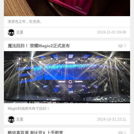
渐变色之年，红色美。
王昊
2018-11-01 09:48
魔法回归！ 荣耀Magic2正式发布
0
Magic时隔两年终于回归！
王昊
2018-10-31 22:11
酷炫真双屏 努比亚X 上手图赏
0