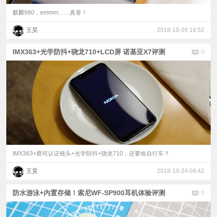
麒麟980，emmm……真香！
王昊
2018-10-26 16:52
IMX363+光学防抖+骁龙710+LCD屏 诺基亚X7评测
0
IMX363+蔡司认证镜头+光学防抖+骁龙710，还要啥自行车？
王昊
2018-10-24 09:42
防水游泳+内置存储！索尼WF-SP900耳机体验评测
0