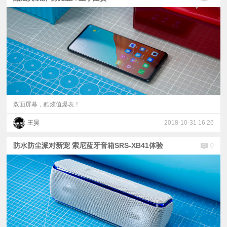
双面屏幕，酷炫值爆表！
王昊
2018-10-31 16:26
防水防尘派对新宠 索尼蓝牙音箱SRS-XB41体验
0