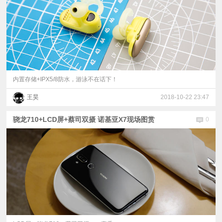
内置存储+IPX5/8防水，游泳不在话下！
王昊
2018-10-22 23:47
骁龙710+LCD屏+蔡司双摄 诺基亚X7现场图赏
0