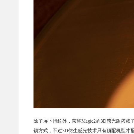
除了屏下指纹外，荣耀Magic2的3D感光版搭
锁方式，不过3D仿生感光技术只有顶配机型才