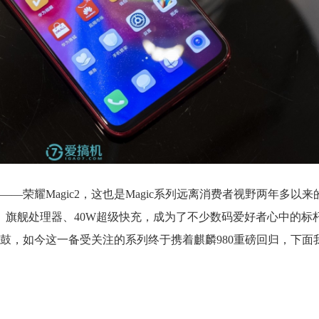
——荣耀Magic2，这也是Magic系列远离消费者视野两年多以
面、旗舰处理器、40W超级快充，成为了不少数码爱好者心中的标
鼓，如今这一备受关注的系列终于携着麒麟980重磅回归，下面