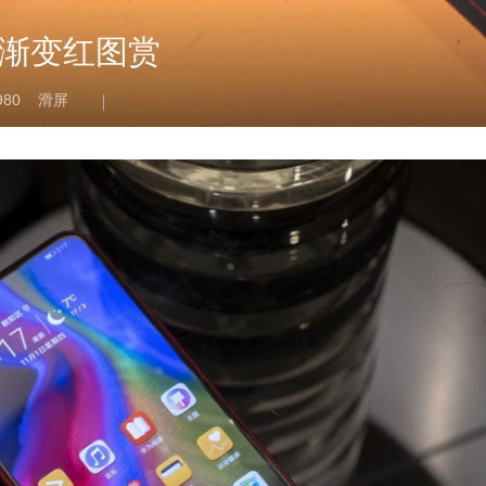
2 渐变红图赏
80
滑屏