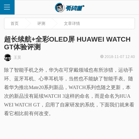
首页
评测
文章详情
超长续航+全彩OLED屏 HUAWEI WATCH
GT体验评测
首
2018-11-07 12:40
王昊
除了智能手机之外，华为在可穿戴领域也有所涉猎，运动手
页
环、蓝牙耳机、心率耳机等，当然也不能缺了智能手表。随
快
着华为推出Mate20系列新品，WATCH系列也随之更新，本
次的新品没有延续WATCH 3这样的命名，而是命名为HUA
讯
WEI WATCH GT，启用了自家研发的系统，下面我们就来看
看它相比前有何改变。
评
测