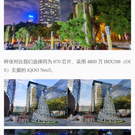
样张对比我们选择同为 870 芯片、采用 4800 万 IMX598（OI
S）主摄的 iQOO Neo5。