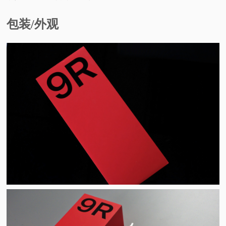
视
包装/外观
频
科
普
体
验
专
题