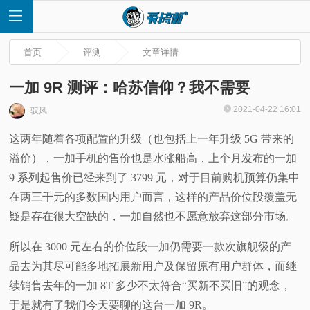
首页
评测
文章详情
一加 9R 测评：哈苏信仰？我不需要
2021-04-22 16:01
驭风
首
这两年随着各项配置的升级（也包括上一年升级 5G 带来的
溢价），一加手机的售价也是水涨船高，上个月发布的一加
页
9 系列起售价已经来到了 3799 元，对于目前购机预算仍集中
快
在两三千元的多数国内用户而言，这样的产品价位段覆盖无
疑是存在很大空缺的，一加自然也不愿意放弃这部分市场。
讯
所以在 3000 元左右的价位段一加仍需要一款次旗舰级的产
评
品去为其尽可能多地拓展新用户及保留原有用户群体，而继
续销售去年的一加 8T 多少不太符合“买新不买旧”的观念，
测
于是就有了我们今天要聊的这台一加 9R。