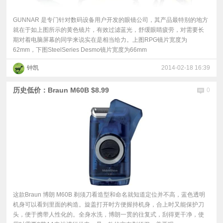
GUNNAR 是专门针对数码设备用户开发的眼镜公司，其产品最特别的地方
就在于如上图所示的黄色镜片，有效过滤蓝光，舒缓眼睛疲劳，对需要长
期对着电脑屏幕的同学来说实在是相当给力。上图RPG镜片宽度为
62mm，下图SteelSeries Desmo镜片宽度为66mm
钟凯
2014-02-18 16:39
历史低价：Braun M60B $8.99
0
这款Braun 博朗 M60B 剃须刀看造型和命名就知道定位并不高，蓝色透明
机身可以看到里面的构造。旋盖打开时方便握持机身，合上时又能保护刀
头，便于携带人性化的。全身水洗，博朗一贯的往复式，刮得更干净，使