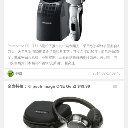
Panasonic ES-LT71-S是松下推出的中端剃须刀，采用弓形瞬锋多面贴合3
刀头，内刀头采用30度黄金切割锐角工艺，可左右浮动20度，前后浮动25
度，能紧密贴合肌肤，不留空隙，从而达到最好的剃须效果。外刀网、内
刀头材质为日本精制不锈钢“安莱钢”。超高速
钟凯
2014-02-17 09:40
金盒特价：Klipsch Image ONE Gen2 $49.99
0