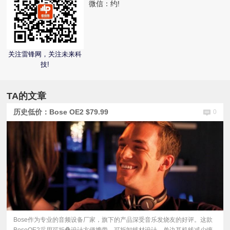
微信：
约!
视
频
关注雷锋网，关注未来科
技!
科
普
TA的文章
历史低价：Bose OE2 $79.99
0
体
验
专
题
Bose作为专业的音频设备厂家，旗下的产品深受音乐发烧友的好评。这款