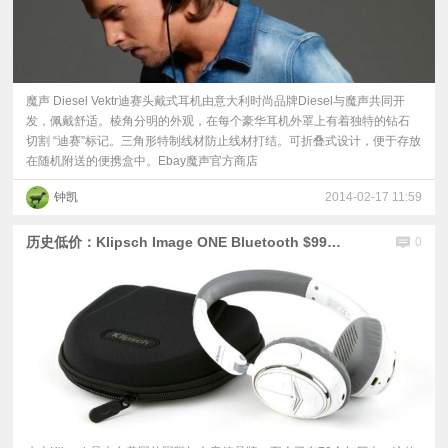
魔声 Diesel Vektr迪赛头戴式耳机由意大利时尚品牌Diesel与魔声共同开
发，佩戴舒适。棱角分明的外观，在每个豪华耳机外罩上有着独特的钻石
切割 “迪赛”标记。三角形特制线材防止线材打结。可折叠式设计，便于存放
在随机附送的便携盒中。Ebay魔声官方商店
钟凯
2014-02-17 11:59
历史低价：Klipsch Image ONE Bluetooth $99.99
0