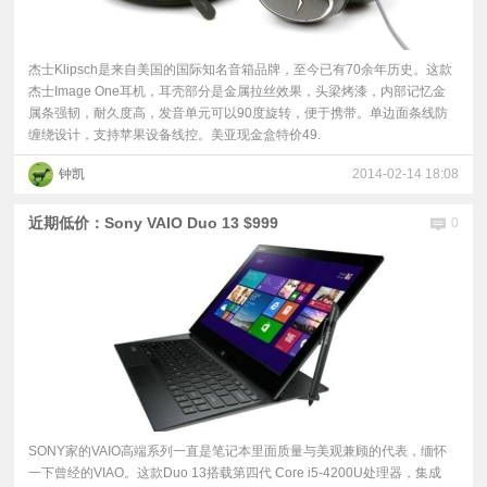
杰士Klipsch是来自美国的国际知名音箱品牌，至今已有70余年历史。这款
杰士Image One耳机，耳壳部分是金属拉丝效果，头梁烤漆，内部记忆金
属条强韧，耐久度高，发音单元可以90度旋转，便于携带。单边面条线防
缠绕设计，支持苹果设备线控。美亚现金盒特价49.
钟凯
2014-02-14 18:08
近期低价：Sony VAIO Duo 13 $999
0
SONY家的VAIO高端系列一直是笔记本里面质量与美观兼顾的代表，缅怀
一下曾经的VIAO。这款Duo 13搭载第四代 Core i5-4200U处理器，集成