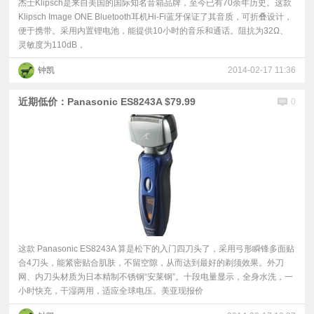
杰士Klipsch是来自美国的国际知名音箱品牌，至今已有70余年历史。这款
Klipsch Image ONE Bluetooth耳机Hi-Fi蓝牙保证了其音质，可折叠设计，
便于携带。采用内置锂电池，能提供10小时的音乐和通话。阻抗为32Ω、
灵敏度为110dB，
钟凯
2014-02-17 11:36
近期低价：Panasonic ES8243A $79.99
0
这款 Panasonic ES8243A 算是松下的入门四刀头了，采用弓形瞬锋多面贴
合4刀头，能紧密贴合肌肤，不留空隙，从而达到最好的剃须效果。外刀
网、内刀头材质为日本精制不锈钢“安莱钢”。十段电量显示，全身水洗，一
小时快充，干湿两用，适应全球电压。美亚现报价