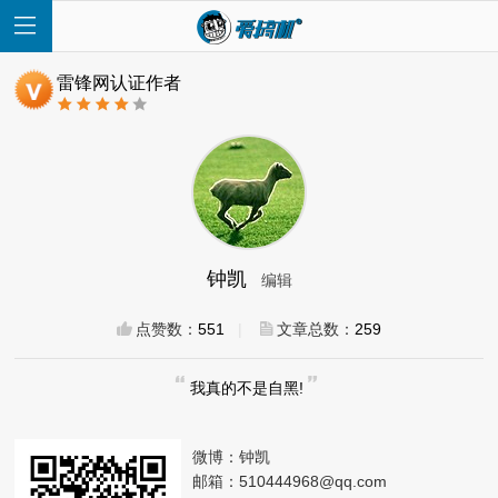
雷锋网认证作者
首
页
钟凯
编辑
快
点赞数：
551
|
文章总数：
259
讯
我真的不是自黑!
评
微博：
钟凯
测
邮箱：
510444968@qq.com