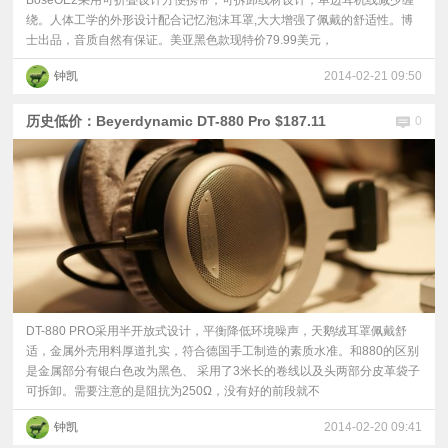
BoseOE2采用可折叠设计方便携带，可拆卸线材设计，单边耳机线减少缠
绕。人体工学的外形设计配合记忆泡沫耳罩,大大增强了佩戴的舒适性。博
士出品，音质自然有保证。美亚黑色款现特价79.99美元，
钟凯
2014-02-21 09:50
历史低价：Beyerdynamic DT-880 Pro $187.11
0
DT-880 PRO采用半开放式设计，平衡降低环境噪声，天鹅绒耳罩佩戴舒
适，金属外壳用料厚道扎实，符合德国手工制造的素质水准。和880的区别
是金属部分有银白色改为黑色、 采用了3米长的卷线以及头两部分皮革袋子
可拆卸。需要注意的是阻抗为250Ω，没有好的前段就不
钟凯
2014-02-20 09:41