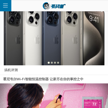
首
页
快
搞机评测
霍尼韦尔Wi-Fi智能恒温控制器 让家尽在你的掌控之中
讯
评
测