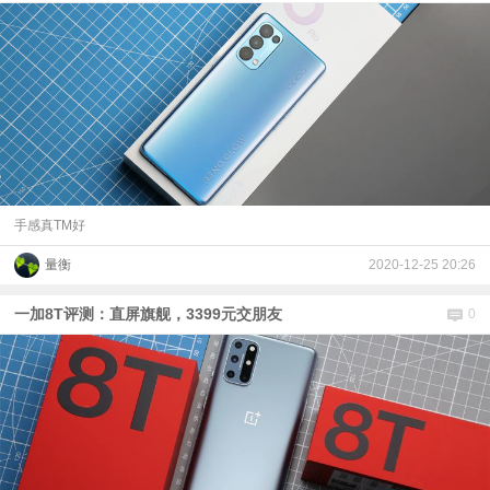
手感真TM好
量衡
2020-12-25 20:26
一加8T评测：直屏旗舰，3399元交朋友
0