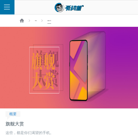
专题
旗舰大赏
首
页
快
讯
概要
评
旗舰大赏
测
这些，都是你们渴望的手机。