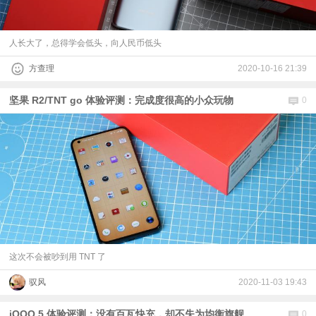
人长大了，总得学会低头，向人民币低头
方查理
2020-10-16 21:39
坚果 R2/TNT go 体验评测：完成度很高的小众玩物
0
这次不会被吵到用 TNT 了
驭风
2020-11-03 19:43
iQOO 5 体验评测：没有百瓦快充，却不失为均衡旗舰
0