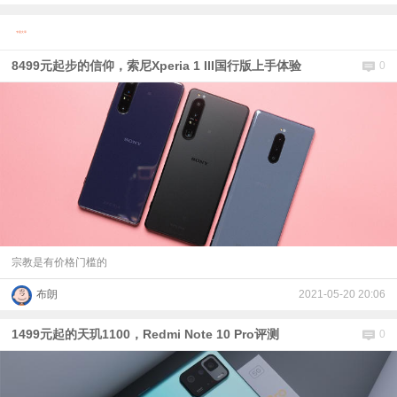
视
专题文章
8499元起步的信仰，索尼Xperia 1 III国行版上手体验
0
频
科
普
体
验
宗教是有价格门槛的
专
布朗
2021-05-20 20:06
1499元起的天玑1100，Redmi Note 10 Pro评测
0
题