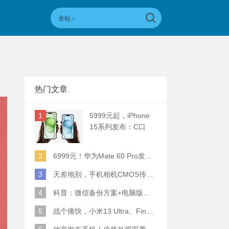
全站
热门文章
1
5999元起，iPhone
15系列发布：C口
+钛合金+全员灵动岛
+5倍潜望长焦
2
6999元！华为Mate 60 Pro发布：麒麟9000S+卫星通话 (附初步跑分)
3
天差地别，手机相机CMOS传感器实际面积对比
4
科普：微信备份方案+电脑版丢失数据恢复指南
5
战个痛快，小米13 Ultra、Find X6 Pro、vivo X90 Pro+、小米12SU拍照横评