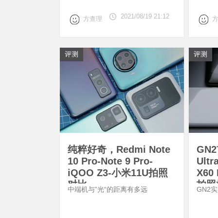
2021/08/19 21:12
方查理
评测
评测
纯粹好奇，Redmi Note
GN
10 Pro-Note 9 Pro-
Ult
iQOO Z3-小米11U拍照
X60
对比
拍照
中端机与”光“的距离有多远
GN2