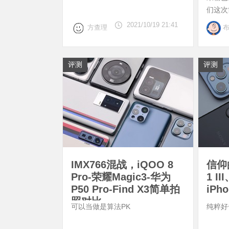
们这次简
iPhone
2021/10/19 21:41
方查理
评测
评测
IMX766混战，iQOO 8
信仰
Pro-荣耀Magic3-华为
1 I
P50 Pro-Find X3简单拍
iPh
照对比
可以当做是算法PK
纯粹好