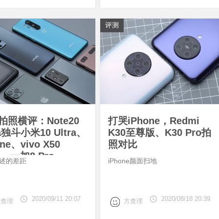
评测
拍照横评：Note20
打哭iPhone，Redmi
ra独斗小米10 Ultra、
K30至尊版、K30 Pro拍
one、vivo X50
照对比
+、一加8 Pro
述的差距
iPhone颜面扫地
2020/09/11 20:07
2020/08/18 20:39
方查理
方查理