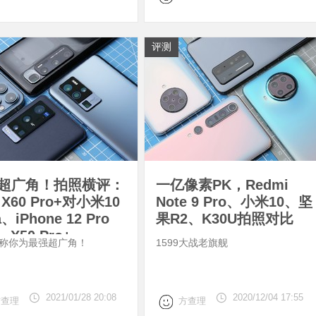
评测
超广角！拍照横评：
一亿像素PK，Redmi
o X60 Pro+对小米10
Note 9 Pro、小米10、坚
a、iPhone 12 Pro
果R2、K30U拍照对比
、X50 Pro+
称你为最强超广角！
1599大战老旗舰
2021/01/28 20:08
2020/12/04 17:55
方查理
方查理