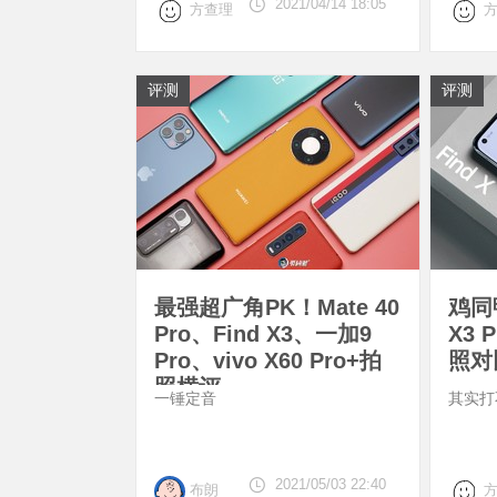
2021/04/14 18:05
方查理
评测
评测
最强超广角PK！Mate 40
鸡同
Pro、Find X3、一加9
X3 
Pro、vivo X60 Pro+拍
照对
照横评
一锤定音
其实打
2021/05/03 22:40
布朗