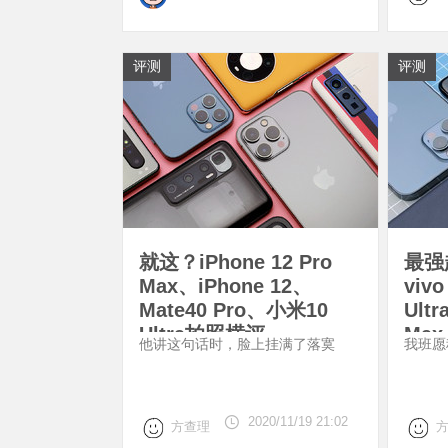
评测
评测
就这？iPhone 12 Pro
最强
Max、iPhone 12、
viv
Mate40 Pro、小米10
Ultr
Ultra拍照横评
Max
他讲这句话时，脸上挂满了落寞
我班愿
2020/11/19 21:02
方查理